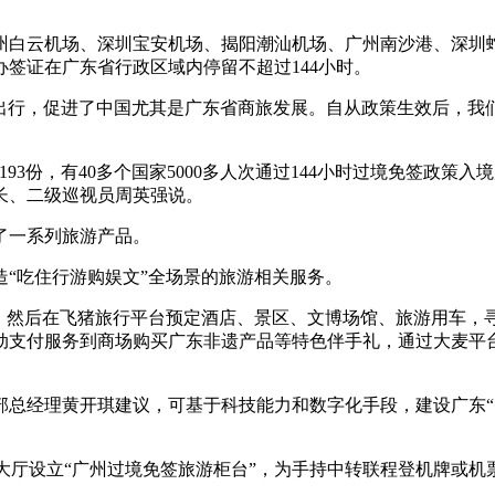
州白云机场、深圳宝安机场、揭阳潮汕机场、广州南沙港、深圳蛇
签证在广东省行政区域内停留不超过144小时。
的出行，促进了中国尤其是广东省商旅发展。自从政策生效后，我
3份，有40多个国家5000多人次通过144小时过境免签政策入境广
长、二级巡视员周英强说。
了一系列旅游产品。
“吃住行游购娱文”全场景的旅游相关服务。
广东，然后在飞猪旅行平台预定酒店、景区、文博场馆、旅游用车
动支付服务到商场购买广东非遗产品等特色伴手礼，通过大麦平
部总经理黄开琪建议，可基于科技能力和数字化手段，建设广东“
大厅设立“广州过境免签旅游柜台”，为手持中转联程登机牌或机