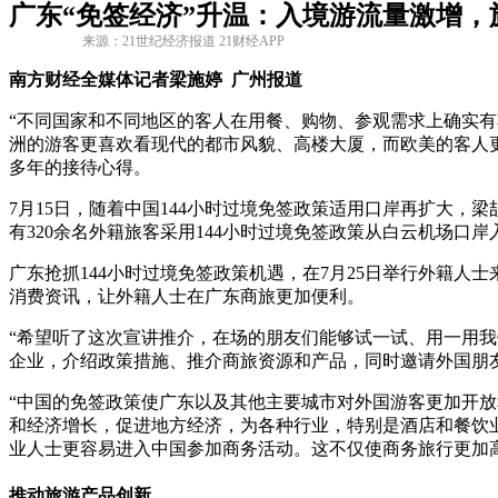
广东“免签经济”升温：入境游流量激增，
来源：21世纪经济报道 21财经APP
南方财经全媒体记者梁施婷 广州报道
“不同国家和不同地区的客人在用餐、购物、参观需求上确实
洲的游客更喜欢看现代的都市风貌、高楼大厦，而欧美的客人更
多年的接待心得。
7月15日，随着中国144小时过境免签政策适用口岸再扩大，
有320余名外籍旅客采用144小时过境免签政策从白云机场口岸
广东抢抓144小时过境免签政策机遇，在7月25日举行外籍
消费资讯，让外籍人士在广东商旅更加便利。
“希望听了这次宣讲推介，在场的朋友们能够试一试、用一用
企业，介绍政策措施、推介商旅资源和产品，同时邀请外国朋
“中国的免签政策使广东以及其他主要城市对外国游客更加开放和有吸
和经济增长，促进地方经济，为各种行业，特别是酒店和餐饮
业人士更容易进入中国参加商务活动。这不仅使商务旅行更加
推动旅游产品创新