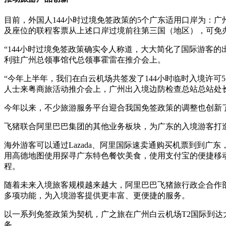
目前，外国人144小时过境免签政策的5个广东适用口岸为：广
及座位的联程客票从上述口岸过境前往第三国（地区），可免办
“144小时过境免签政策确实令人称道，大大简化了国际游客
利驻广州总领事馆代总领事霍雷在推介会上。
“今年上半年，我们在白云机场共签发了144小时临时入境许可519
人士来粤商旅活动推介会上，广州出入境边防检查总站总站处
今年以来，不少旅游服务平台迎合我国免签政策的调整也创新
飞猪联合阿里巴巴集团的其他业务板块，为广东的入境游客打造
海外游客可以通过Lazada、阿里国际速卖通购买机票到到
用高德地图使用探寻广东特色餐饮美食，使用支付宝的便捷移
程。
随着未来入境旅客规模越来越大，阿里巴巴飞猪旅行政企合作
多项功能，为入境游客提供更丰富、更便捷的服务。
以一系列免签政策为契机，广之旅在广州白云机场T2国际到达
务。