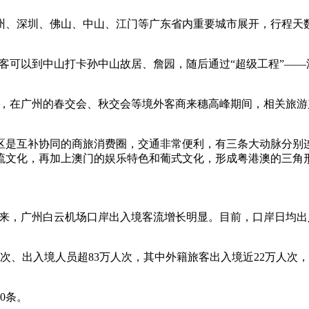
州、深圳、佛山、中山、江门等广东省内重要城市展开，行程天数
游客可以到中山打卡孙中山故居、詹园，随后通过“超级工程”—
”，在广州的春交会、秋交会等境外客商来穗高峰期间，相关旅游产
是互补协同的商旅消费圈，交通非常便利，有三条大动脉分别连
流文化，再加上澳门的娱乐特色和葡式文化，形成粤港澳的三角
以来，广州白云机场口岸出入境客流增长明显。目前，口岸日均出
架次、出入境人员超83万人次，其中外籍旅客出入境近22万人次，
0条。