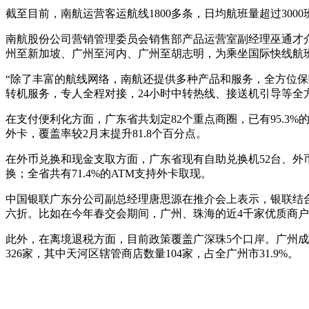
截至目前，南航运营客运航线1800多条，日均航班量超过300
南航股份公司营销管理委员会销售部产品运营室副经理巫通才
州至新加坡、广州至河内、广州至胡志明，为乘坐国际快线航班
“除了丰富的航线网络，南航还提供多种产品和服务，全方位保
转机服务，专人全程对接，24小时中转热线、接送机引导等全方
在支付便利化方面，广东省共划定82个重点商圈，已有95.3%
外卡，覆盖率较2月末提升81.8个百分点。
在外币兑换和现金支取方面，广东省现有自助兑换机52台、外币
换；全省共有71.4%的ATM支持外卡取现。
中国银联广东分公司副总经理唐思源在推介会上表示，银联结
六折。比如在今年春交会期间，广州、珠海的近4千家优质商户加
此外，在离境退税方面，目前政策覆盖广深珠5个口岸。广州成
326家，其中天河区辖管商店数量104家，占全广州市31.9%。