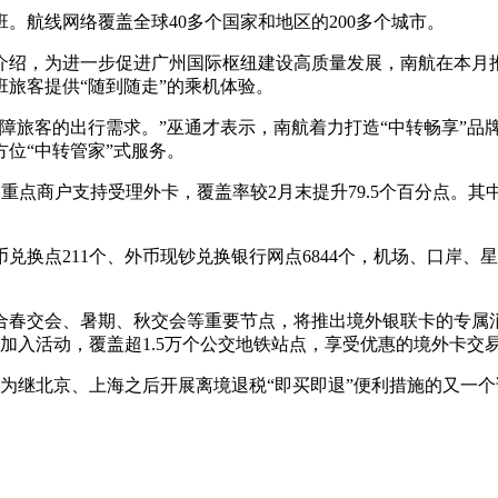
0班。航线网络覆盖全球40多个国家和地区的200多个城市。
介绍，为进一步促进广州国际枢纽建设高质量发展，南航在本月
旅客提供“随到随走”的乘机体验。
障旅客的出行需求。”巫通才表示，南航着力打造“中转畅享”品
位“中转管家”式服务。
的重点商户支持受理外卡，覆盖率较2月末提升79.5个百分点。其
兑换点211个、外币现钞兑换银行网点6844个，机场、口岸、
合春交会、暑期、秋交会等重要节点，将推出境外银联卡的专属消
入活动，覆盖超1.5万个公交地铁站点，享受优惠的境外卡交易超1
为继北京、上海之后开展离境退税“即买即退”便利措施的又一